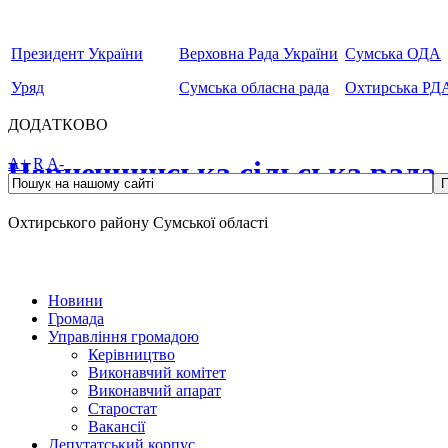
Президент України
Верховна Рада України
Сумська ОДА
Уряд
Сумська обласна рада
Охтирська РД
ДОДАТКОВО
Чернеччинська сільська рада
A+
R
A-
Охтирського району Сумської області
Новини
Громада
Управління громадою
Керівництво
Виконавчий комітет
Виконавчий апарат
Старостат
Вакансії
Депутатський корпус