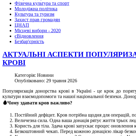
Фізична культура та спорт
Молодіжна політика
Культура та туризм
Захист прав громадян
ЦНАП
Місцеві вибори - 2020
єВідновлення
Безбар'єрність
АКТУАЛЬНІ АСПЕКТИ ПОПУЛЯРИЗА
КРОВІ
Категорія: Новини
Опубліковано: 29 травня 2026
Популяризація донорства крові в Україні - це крок до поря
культури взаємодопомоги та нашої національної безпеки. Доно
🩸Чому здавати кров важливо?
Постійний дефіцит. Кров потрібна щодня для операцій, по
Величезна сила. Одна ваша донація рятує життя трьох лю
Користь для тіла. Здача крові запускає процес оновлення к
Безкоштовний чекап. Перед кожною донацією лікар безкош