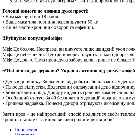
Хто може стати супергероєм? Стати донором крові в Укр
Головні вимоги до людини дуже прості:
• Вам має бути від 18 років.
• Ваша маса тіла повинна перевищувати 50 кг.
• Ви не маєте хронічних хвороб та інфекцій.
‼️Руйнуємо популярні міфи
Міф: Це боляче. Насправді ви відчуєте лише швидкий укол гол
Міф: Це небезпечно. Центри використовують тільки одноразові 
Міф: Це довго. Сама процедура забору крові триває не більше 
✅Які пільги дає держава? Україна активно підтримує людей,
• День відпочинку. Звільнення від роботи або навчання у день д
• Плюс до відпустки. Додатковий оплачуваний день відпочинку
• Безкоштовний обід. Донору видають грошову компенсацію на
• Особливий статус. За 40 безоплатних донацій людина отриму
• Грошова надбавка. Почесні донори отримують щомісячну допла
Здати кров - це найпростіший спосіб поділитися своїм тепло
крові та станьте частиною великої родини рятівників!
Попередня