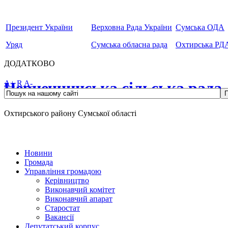
Президент України
Верховна Рада України
Сумська ОДА
Уряд
Сумська обласна рада
Охтирська РД
ДОДАТКОВО
Чернеччинська сільська рада
A+
R
A-
Охтирського району Сумської області
Новини
Громада
Управління громадою
Керівництво
Виконавчий комітет
Виконавчий апарат
Старостат
Вакансії
Депутатський корпус