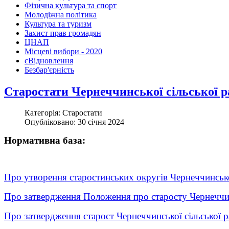
Фізична культура та спорт
Молодіжна політика
Культура та туризм
Захист прав громадян
ЦНАП
Місцеві вибори - 2020
єВідновлення
Безбар'єрність
Старостати Чернеччинської сільської р
Категорія: Старостати
Опубліковано: 30 січня 2024
Нормативна база:
Про утворення старостинських округів Чернеччинсько
Про затвердження Положення про старосту Чернеччин
Про затвердження старост Чернеччинської сільської 