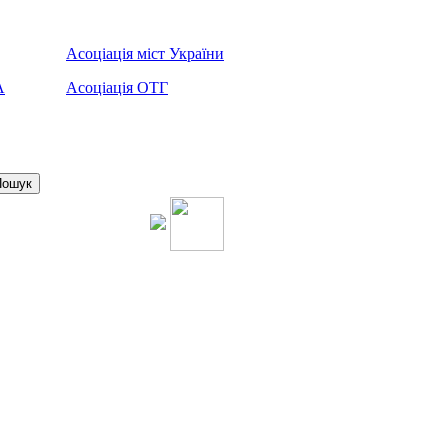
Асоціація міст України
А
Асоціація ОТГ
Пошук