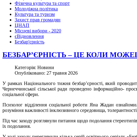
Фізична культура та спорт
Молодіжна політика
Культура та туризм
Захист прав громадян
ЦНАП
Місцеві вибори - 2020
єВідновлення
Безбар'єрність
БЕЗБАР’ЄРНІСТЬ – ЦЕ КОЛИ МОЖ
Категорія: Новини
Опубліковано: 27 травня 2026
У рамках Національного тижня безбар’єрності, який проводи
Чернеччинської сільської ради проведено інформаційно- просв
соціальної сфери.
Психолог відділення соціальної роботи Яна Жадан ознайомил
розуміння важливості інклюзивного середовища, толерантності т
Під час заходу розглянули питання щодо подолання стереотипів
їх подолання.
У ході заходу переглянули кілька серій освітнього серіалу «Бе