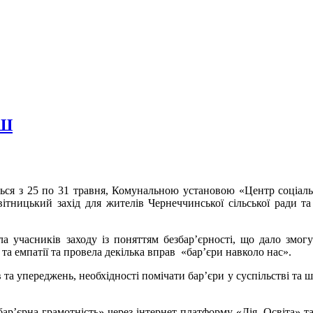
ЕШ
ться з 25 по 31 травня, Комунальною установою «Центр соціал
ітницький захід для жителів Чернеччинської сільської ради та
а учасників заходу із поняттям безбар’єрності, що дало змо
а емпатії та провела декілька вправ «бар’єри навколо нас».
 та упереджень, необхідності помічати бар’єри у суспільстві та
збар’єрна грамотність» через інтернет платформу «Дія. Освіта» 