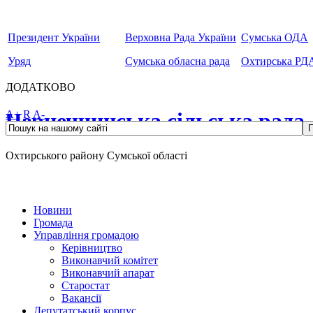
Президент України
Верховна Рада України
Сумська ОДА
Уряд
Сумська обласна рада
Охтирська РД
ДОДАТКОВО
Чернеччинська сільська рада
A+
R
A-
Охтирського району Сумської області
Новини
Громада
Управління громадою
Керівництво
Виконавчий комітет
Виконавчий апарат
Старостат
Вакансії
Депутатський корпус