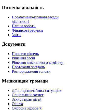
Поточна діяльність
Нормативно-правові засади
діяльності
Плани роботи
Фінансові ресурси
Звіти
Документи
Проекти рішень
Рішення сесій
Рішення виконавчого комітету
Протоколи засідань
Розпорядження голови
Мешканцям громади
Дії в надзвичайних ситуаціях
Соціальний захист
Захист прав дітей
Освіта
Охорона здоров’я