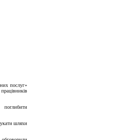
ьних послуг»
 працівників
гу поглибити
 шукати шляхи
та обговорили