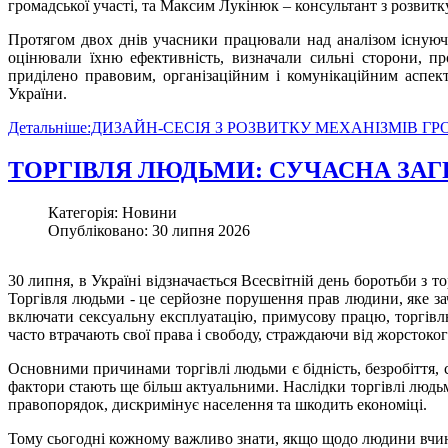
громадської участі, та Максим Лукінюк – консультант з розвитку
Протягом двох днів учасники працювали над аналізом існуючи
оцінювали їхню ефективність, визначали сильні сторони, п
приділено правовим, організаційним і комунікаційним аспек
України.
Детальніше:ДИЗАЙН-СЕСІЯ З РОЗВИТКУ МЕХАНІЗМІВ Г
ТОРГІВЛЯ ЛЮДЬМИ: СУЧАСНА ЗАГР
Категорія: Новини
Опубліковано: 30 липня 2026
30 липня, в Україні відзначається Всесвітній день боротьби 
Торгівля людьми - це серйозне порушення прав людини, яке за
включати сексуальну експлуатацію, примусову працю, торгівлю
часто втрачають свої права і свободу, страждаючи від жорстоко
Основними причинами торгівлі людьми є бідність, безробіття, с
фактори стають ще більш актуальними. Наслідки торгівлі людьм
правопорядок, дискримінує населення та шкодить економіці.
Тому сьогодні кожному важливо знати, якщо щодо людини вчинял