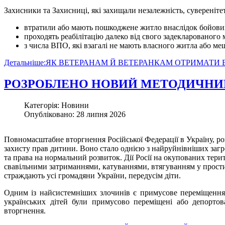
Захисники та Захисниці, які захищали незалежність, суверенітет,
втратили або мають пошкоджене житло внаслідок бойових
проходять реабілітацію далеко від свого задекларованого
з числа ВПО, які взагалі не мають власного житла або ме
Детальніше:ЯК ВЕТЕРАНАМ Й ВЕТЕРАНКАМ ОТРИМАТИ
РОЗРОБЛЕНО НОВИЙ МЕТОДИЧНИ
Категорія: Новини
Опубліковано: 28 липня 2026
Повномасштабне вторгнення Російської Федерації в Україну, ро
захисту прав дитини. Воно стало однією з найруйнівніших загро
та права на нормальний розвиток. Дії Росії на окупованих тер
свавільними затриманнями, катуваннями, втягуванням у прост
страждають усі громадяни України, передусім діти.
Одним із найсистемніших злочинів є примусове переміщення 
українських дітей були примусово переміщені або депортов
вторгнення.