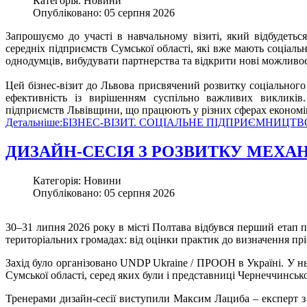
Категорія: Новини
Опубліковано: 05 серпня 2026
Запрошуємо до участі в навчальному візиті, який відбудеться
середніх підприємств Сумської області, які вже мають соціаль
однодумців, вибудувати партнерства та відкрити нові можливос
Цей бізнес-візит до Львова присвячений розвитку соціального
ефективність із вирішенням суспільно важливих викликів
підприємств Львівщини, що працюють у різних сферах економі
Детальніше:БІЗНЕС-ВІЗИТ. СОЦІАЛЬНЕ ПІДПРИЄМНИЦТ
ДИЗАЙН-СЕСІЯ З РОЗВИТКУ МЕХАН
Категорія: Новини
Опубліковано: 05 серпня 2026
30–31 липня 2026 року в місті Полтава відбувся перший етап пі
територіальних громадах: від оцінки практик до визначення прі
Захід було організовано UNDP Ukraine / ПРООН в Україні. У н
Сумської області, серед яких були і представниці Чернеччинськ
Тренерами дизайн-сесії виступили Максим Лациба – експерт з 