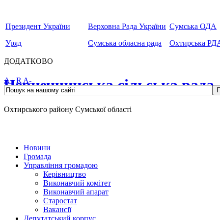
Президент України
Верховна Рада України
Сумська ОДА
Уряд
Сумська обласна рада
Охтирська РД
ДОДАТКОВО
Чернеччинська сільська рада
A+
R
A-
Охтирського району Сумської області
Новини
Громада
Управління громадою
Керівництво
Виконавчий комітет
Виконавчий апарат
Старостат
Вакансії
Депутатський корпус