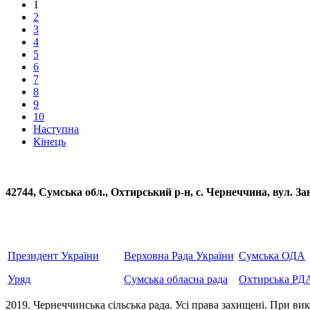
1
2
3
4
5
6
7
8
9
10
Наступна
Кінець
42744, Сумська обл., Охтирський р-н, с. Чернеччина, вул
Президент України
Верховна Рада України
Сумська ОДА
Уряд
Сумська обласна рада
Охтирська РД
2019. Чернеччинська сільська рада. Усi права захищенi. При вик