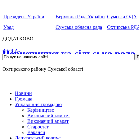
Президент України
Верховна Рада України
Сумська ОДА
Уряд
Сумська обласна рада
Охтирська РД
ДОДАТКОВО
Чернеччинська сільська рада
A+
R
A-
Охтирського району Сумської області
Новини
Громада
Управління громадою
Керівництво
Виконавчий комітет
Виконавчий апарат
Старостат
Вакансії
Депутатський корпус