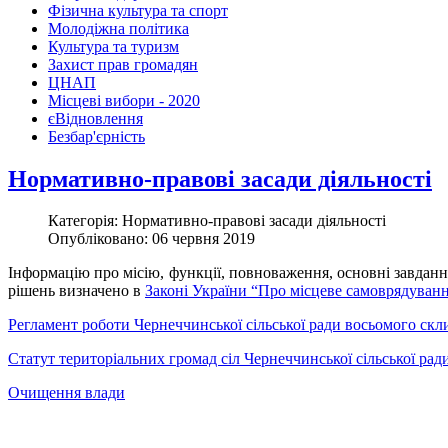
Фізична культура та спорт
Молодіжна політика
Культура та туризм
Захист прав громадян
ЦНАП
Місцеві вибори - 2020
єВідновлення
Безбар'єрність
Нормативно-правові засади діяльності
Категорія: Нормативно-правові засади діяльності
Опубліковано: 06 червня 2019
Інформацію про місію, функції, повноваження, основні завдання
рішень визначено в
Законі України “Про місцеве самоврядуванн
Регламент роботи Чернеччинської сільської ради восьомого скл
Статут територіальних громад сіл Чернеччинської сільської рад
Очищення влади