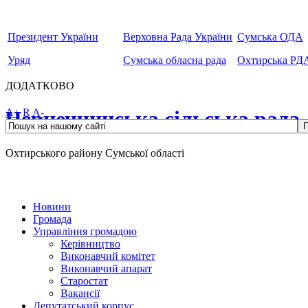
Президент України
Верховна Рада України
Сумська ОДА
Уряд
Сумська обласна рада
Охтирська РД
ДОДАТКОВО
Чернеччинська сільська рада
A+
R
A-
Охтирського району Сумської області
Новини
Громада
Управління громадою
Керівництво
Виконавчий комітет
Виконавчий апарат
Старостат
Вакансії
Депутатський корпус