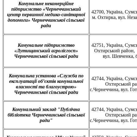
Комунальне некомерційне
підприємство «Чернеччинський
42700, Україна, Сумсь
центр первинної медико-санітарної
м. Охтирка, вул. Неза
допомоги» Чернеччинської сільської
ради
Комунальне підприємство
42751, Україна, Сумсь
«Лутищанський агролісгосп»
Охтирський район, 
Чернеччинської сільської ради
вул. Шевченка, б
Комунальна установа «Служба по
42744, Україна, Сумсь
експлуатації об’єктів комунальної
Охтирський р
власності та благоустрою»
с.Чернеччина, вул. Гот
Чернеччинської сільської ради
Комунальний заклад "Публічна
42744, Україна, Сумсь
бібліотека Чернеччинської сільської
Охтирський р
ради"
с.Чернеччина, вул. Гот