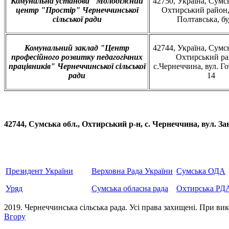
Комунальна установа "Молодіжний
42750, Україна, Сумсь
центр "Простір" Чернеччинської
Охтирський район,
сільської ради
Полтавська, бу
Комунальний заклад "Центр
42744, Україна, Сумсь
професійного розвитку педагогічних
Охтирський р
працівників" Чернеччинської сільської
с.Чернеччина, вул. Го
ради
14
42744, Сумська обл., Охтирський р-н, с. Чернеччина, вул
Президент України
Верховна Рада України
Сумська ОДА
Уряд
Сумська обласна рада
Охтирська РД
2019. Чернеччинська сільська рада. Усi права захищенi. При вик
Вгору