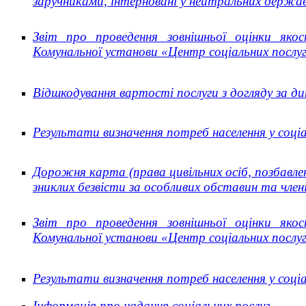
Звіт про проведення зовнішньої оцінки якос
Комунальної установи «Центр соціальних послуг»
Відшкодування вартості послуги з догляду за д
Результати визначення потреб населення у соці
Дорожня карта (права цивільних осіб, позбавлен
зниклих безвісти за особливих обставин та членів
Звіт про проведення зовнішньої оцінки якос
Комунальної установи «Центр соціальних послуг»
Результати визначення потреб населення у соціа
Інформація про надання соціальних послуг