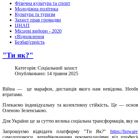
Фізична культура та спорт
Молодіжна політика
Культура та туризм
Захист прав громадян
ЦНАП
Місцеві вибори - 2020
єВідновлення
Безбар'єрність
"Ти як?"
Категорія: Соціальний захист
Опубліковано: 14 травня 2025
Війна — це марафон, дистанція якого нам невідома. Необх
втратами.
Плекаємо індивідуальну та колективну стійкість. Це — основ
Оленою Зеленською.
Для України це за суттю велика соціальна трансформація, яку 
Запрошуємо відвідати платформу "Ти Як?"
https://howar
самодопомоги, верифікованими рекомендаціями від професі