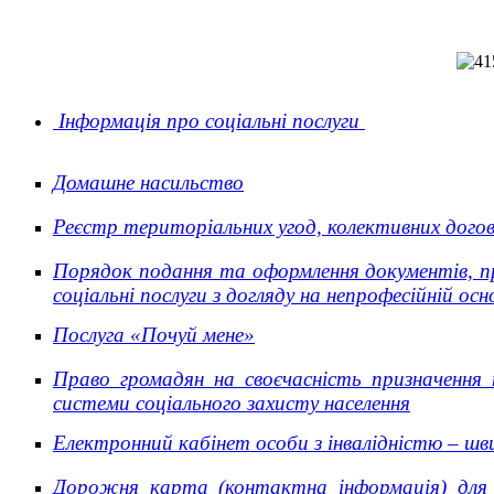
Інформація про соціальні послуги
Домашне насильство
Реєстр територіальних угод, колективних догово
Порядок подання та оформлення документів, пр
соціальні послуги з догляду на непрофесійній осн
Послуга «Почуй мене»
Право громадян на своєчасність призначення
системи соціального захисту населення
Електронний кабінет особи з інвалідністю – шв
Дорожня карта (
контактна інформація) для