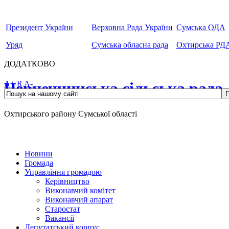
Президент України
Верховна Рада України
Сумська ОДА
Уряд
Сумська обласна рада
Охтирська РД
ДОДАТКОВО
Чернеччинська сільська рада
A+
R
A-
Охтирського району Сумської області
Новини
Громада
Управління громадою
Керівництво
Виконавчий комітет
Виконавчий апарат
Старостат
Вакансії
Депутатський корпус