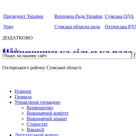
Президент України
Верховна Рада України
Сумська ОДА
Уряд
Сумська обласна рада
Охтирська РД
ДОДАТКОВО
Чернеччинська сільська рада
A+
R
A-
Охтирського району Сумської області
Новини
Громада
Управління громадою
Керівництво
Виконавчий комітет
Виконавчий апарат
Старостат
Вакансії
Депутатський корпус