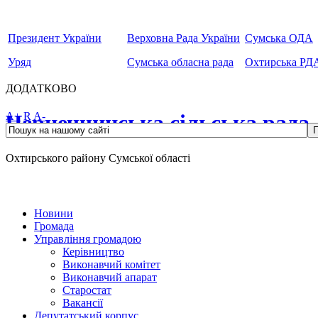
Президент України
Верховна Рада України
Сумська ОДА
Уряд
Сумська обласна рада
Охтирська РД
ДОДАТКОВО
Чернеччинська сільська рада
A+
R
A-
Охтирського району Сумської області
Новини
Громада
Управління громадою
Керівництво
Виконавчий комітет
Виконавчий апарат
Старостат
Вакансії
Депутатський корпус