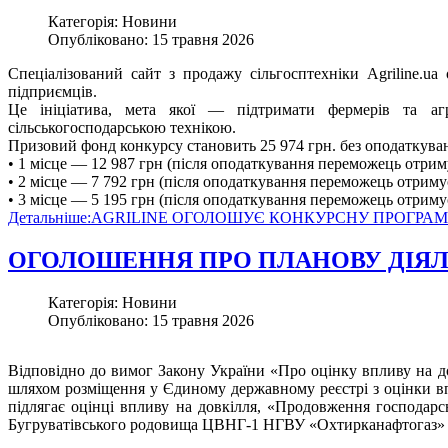
Категорія: Новини
Опубліковано: 15 травня 2026
Спеціалізований сайт з продажу сільгосптехніки Agriline.ua
підприємців.
Це ініціатива, мета якої — підтримати фермерів та аг
сільськогосподарською технікою.
Призовий фонд конкурсу становить 25 974 грн. без оподаткув
• 1 місце — 12 987 грн (після оподаткування переможець отриму
• 2 місце — 7 792 грн (після оподаткування переможець отримує
• 3 місце — 5 195 грн (після оподаткування переможець отримує
Детальніше:AGRILINE ОГОЛОШУЄ КОНКУРСНУ ПРОГРАМ
ОГОЛОШЕННЯ ПРО ПЛАНОВУ ДІЯЛ
Категорія: Новини
Опубліковано: 15 травня 2026
Відповідно до вимог Закону України «Про оцінку впливу на
шляхом розміщення у Єдиному державному реєстрі з оцінки впли
підлягає оцінці впливу на довкілля, «Продовження господарс
Бугруватівського родовища ЦВНГ-1 НГВУ «Охтирканафтогаз» А