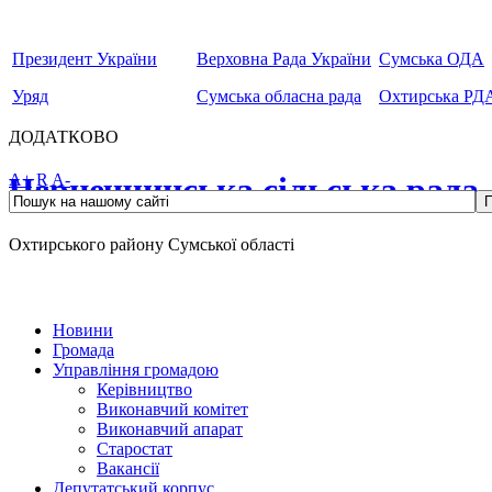
Президент України
Верховна Рада України
Сумська ОДА
Уряд
Сумська обласна рада
Охтирська РД
ДОДАТКОВО
Чернеччинська сільська рада
A+
R
A-
Охтирського району Сумської області
Новини
Громада
Управління громадою
Керівництво
Виконавчий комітет
Виконавчий апарат
Старостат
Вакансії
Депутатський корпус