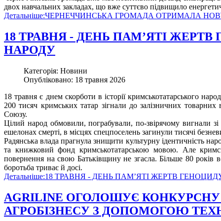
двох навчальних закладах, що вже суттєво підвищило енергети
Детальніше:ЧЕРНЕЧЧИНСЬКА ГРОМАДА ОТРИМАЛА Н
18 ТРАВНЯ - ДЕНЬ ПАМ’ЯТІ ЖЕР
НАРОДУ
Категорія: Новини
Опубліковано: 18 травня 2026
18 травня є днем скорботи в історії кримськотатарського народ
200 тисяч кримських татар зігнали до залізничних товарних в
Союзу.
Цілий народ обмовили, пограбували, по-звірячому вигнали з
ешелонах смерті, в місцях спецпоселень загинули тисячі безне
Радянська влада прагнула знищити культурну ідентичність народу
та книжковий фонд кримськотатарською мовою. Але кримськ
повернення на свою Батьківщину не згасла. Більше 80 років во
боротьба триває й досі.
Детальніше:18 ТРАВНЯ - ДЕНЬ ПАМ’ЯТІ ЖЕРТВ ГЕНО
AGRILINE ОГОЛОШУЄ КОНКУРСНУ 
АГРОБІЗНЕСУ З ДОПОМОГОЮ ТЕХ