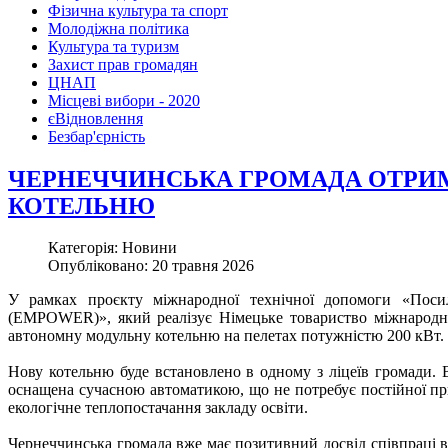
Фізична культура та спорт
Молодіжна політика
Культура та туризм
Захист прав громадян
ЦНАП
Місцеві вибори - 2020
єВідновлення
Безбар'єрність
ЧЕРНЕЧЧИНСЬКА ГРОМАДА ОТРИ
КОТЕЛЬНЮ
Категорія: Новини
Опубліковано: 20 травня 2026
У рамках проєкту міжнародної технічної допомоги «Посил
(EMPOWER)», який реалізує Німецьке товариство міжнародно
автономну модульну котельню на пелетах потужністю 200 кВт.
Нову котельню буде встановлено в одному з ліцеїв громади.
оснащена сучасною автоматикою, що не потребує постійної при
екологічне теплопостачання закладу освіти.
Чернеччинська громада вже має позитивний досвід співпраці в 