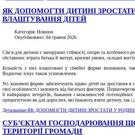
ЯК ДОПОМОГТИ ДИТИНІ ЗРОСТАТИ
ВЛАШТУВАННЯ ДІТЕЙ
Категорія: Новини
Опубліковано: 04 травня 2026
Сім’я для дитини є запорукою стійкості, опори та всебічного ро
обставини: втрата батька й матері, кризові умови, складні життє
Більшість з них влаштовані у сімейні форми виховання, так
Водночас існує також усиновлення.
Усі зазначені форми забезпечують право дітей на зростання 
свої особливості і залежить від багатьох факторів. Першочер
її найкращих інтересів, бажання і можливостей потенційних 
пріоритетною як для дорослих, які бажають взяти дитину, так і 
Детальніше:ЯК ДОПОМОГТИ ДИТИНІ ЗРОСТАТИ У РОДИ
СУБ’ЄКТАМ ГОСПОДАРЮВАННЯ ЩО
ТЕРИТОРІЇ ГРОМАДИ