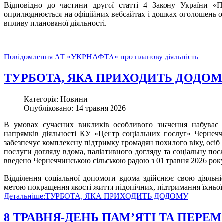
Відповідно до частини другої статті 4 Закону України «П
оприлюднюється на офіційних вебсайтах і дошках оголошень о
впливу планованої діяльності.
Повідомлення АТ «УКРНАФТА» про планову діяльність
ТУРБОТА, ЯКА ПРИХОДИТЬ ДОДО
Категорія: Новини
Опубліковано: 14 травня 2026
В умовах сучасних викликів особливого значення набуває 
напрямків діяльності КУ «Центр соціальних послуг» Чернеччи
забезпечує комплексну підтримку громадян похилого віку, осіб 
послуги догляду вдома, паліативного догляду та соціальну пос
введено Чернеччинською сільською радою з 01 травня 2026 року
Відділення соціальної допомоги вдома здійснює свою діяльні
метою покращення якості життя підопічних, підтримання їхньо
Детальніше:ТУРБОТА, ЯКА ПРИХОДИТЬ ДОДОМУ
8 ТРАВНЯ-ДЕНЬ ПАМʼЯТІ ТА ПЕРЕ