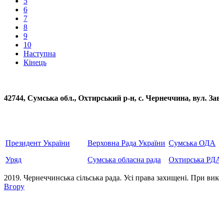
5
6
7
8
9
10
Наступна
Кінець
42744, Сумська обл., Охтирський р-н, с. Чернеччина, вул
Президент України
Верховна Рада України
Сумська ОДА
Уряд
Сумська обласна рада
Охтирська РД
2019. Чернеччинська сільська рада. Усi права захищенi. При вик
Вгору