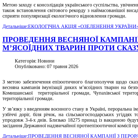
Метою заходу є консолідація українського суспільства, увічнення
також встановлення світового рекорду з наймасованішої виса
сприяти популяризації екологічного відновлення громади.
Детальніше:ЕКОЛОГІЧНА АКЦІЯ «ОЗЕЛЕНЕННЯ УКРАЇНИ
ПРОВЕДЕННЯ ВЕСНЯНОЇ КАМПАНІЇ
М’ЯСОЇДНИХ ТВАРИН ПРОТИ СКАЗ
Категорія: Новини
Опубліковано: 07 травня 2026
З метою забезпечення епізоотичного благополуччя щодо ска
весняна кампанія імунізації диких м’ясоїдних тварин на безп
Комишанської територіальної громади, Чупахівської територ
територіальної громади.
У зв’язку з введенням воєнного стану в Україні, пероральна і
узбіччі доріг, біля річок, на сільськогосподарських угіддя
упродовж 3-4-х днів. Близько 18275 принад із вакциною будут
засідання Державної надзвичайної протиепізоотичної комісії пр
Детальніше:ПРОВЕДЕННЯ ВЕСНЯНОЇ КАМПАНІЇ З ПЕРО