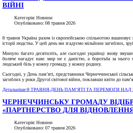
ВІЙНІ
Категорія: Новини
Опубліковано: 08 травня 2026
8 травня Україна разом із європейською спільнотою вшановує п
історії людства. У цей день ми згадуємо мільйони загиблих, зруйн
Минуло багато десятиліть, але сьогодні українці знову змуш
боляче нагадує нам: мир не є даністю, а боротьба за нього
людський біль у кожну громаду, у кожну родину.
Сьогодні, у День пам’яті, представники Чернеччинської сільсь
загиблих у роки Другої світової війни, поклавши квіти до пам
Детальніше:8 ТРАВНЯ-ДЕНЬ ПАМʼЯТІ ТА ПЕРЕМОГИ НАД
ЧЕРНЕЧЧИНСЬКУ ГРОМАДУ ВІДІБР
«ПАРТНЕРСТВО ДЛЯ ВІДНОВЛЕННЯ
Категорія: Новини
Опубліковано: 07 травня 2026